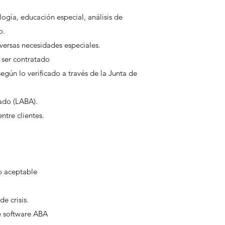
gía, educación especial, análisis de
o.
versas necesidades especiales.
 ser contratado
gún lo verificado a través de la Junta de
ado (LABA).
ntre clientes.
o aceptable
e crisis.
e software ABA