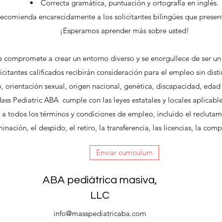
Correcta gramática, puntuación y ortografía en inglés.
recomienda encarecidamente a los solicitantes bilingües que present
¡Esperamos aprender más sobre usted!
e compromete a crear un entorno diverso y se enorgullece de ser u
citantes calificados recibirán consideración para el empleo sin distin
, orientación sexual, origen nacional, genética, discapacidad, eda
 Mass Pediatric ABA cumple con las leyes estatales y locales aplicabl
 a todos los términos y condiciones de empleo, incluido el reclutami
nación, el despido, el retiro, la transferencia, las licencias, la com
Enviar curriculum
ABA pediátrica masiva,
LLC
info@masspediatricaba.com