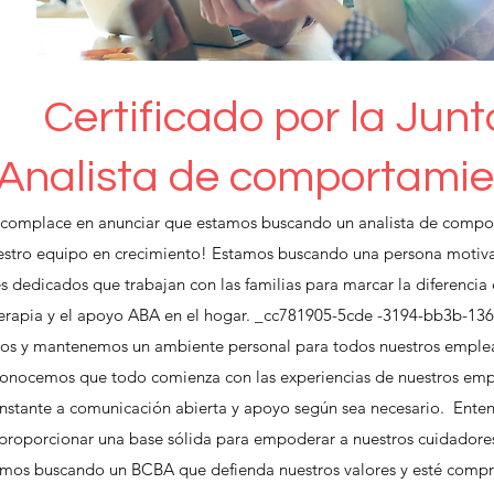
Certificado por la Junt
Analista de comportamie
 complace en anunciar que estamos buscando un analista de comport
uestro equipo en crecimiento! Estamos buscando una persona motivad
 dedicados que trabajan con las familias para marcar la diferencia e
terapia y el apoyo ABA en el hogar. _cc781905-5cde -3194-bb3b-1
s y mantenemos un ambiente personal para todos nuestros empleado
 reconocemos que todo comienza con las experiencias de nuestros e
nstante a comunicación abierta y apoyo según sea necesario. Ente
al proporcionar una base sólida para empoderar a nuestros cuidadores
tamos buscando un BCBA que defienda nuestros valores y esté comp