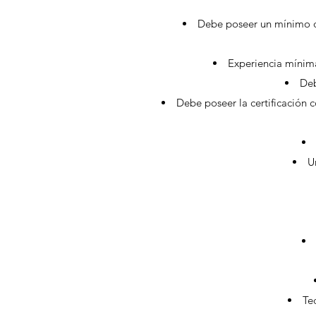
Debe poseer un mínimo de
Experiencia mínima
Deb
Debe poseer la certificación 
U
Te